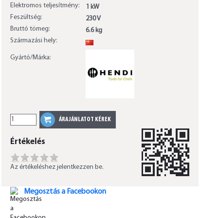
Elektromos teljesítmény:
1 kW
Feszültség:
230 V
Bruttó tömeg:
6.6 kg
Származási hely:
CN
Gyártó/Márka:
Értékelés
Az értékeléshez jelentkezzen be.
Megosztás a Facebookon