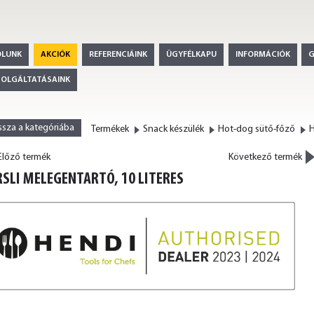
ÓLUNK
AKCIÓK
REFERENCIÁINK
ÜGYFÉLKAPU
INFORMÁCIÓK
ZOLGÁLTATÁSAINK
ssza a kategóriába
Termékek
Snack készülék
Hot-dog sütő-főző
H
>
lőző termék
Következő termék
<
RSLI MELEGENTARTÓ, 10 LITERES