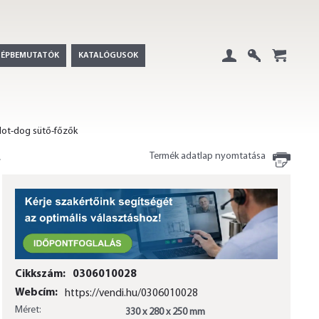
GÉPBEMUTATÓK
KATALÓGUSOK
Belépés
Regisztráció
+
ot-dog sütő-főzők
Termék adatlap nyomtatása
Cikkszám:
0306010028
Webcím:
https://vendi.hu/0306010028
Méret:
330 x 280 x 250 mm