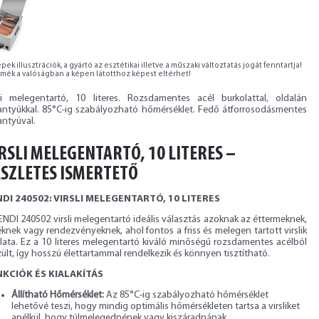
pek illusztrációk, a gyártó az esztétikai illetve a műszaki változtatás jogát fenntartja!
rmék a valóságban a képen látotthoz képest eltérhet!
sli melegentartó, 10 literes. Rozsdamentes acél burkolattal, oldalán
antyúkkal. 85°C-ig szabályozható hőmérséklet. Fedő átforrosodásmentes
antyúval.
RSLI MELEGENTARTÓ, 10 LITERES –
SZLETES ISMERTETŐ
DI 240502: VIRSLI MELEGENTARTÓ, 10 LITERES
NDI 240502 virsli melegentartó ideális választás azoknak az éttermeknek,
knek vagy rendezvényeknek, ahol fontos a friss és melegen tartott virslik
álata. Ez a 10 literes melegentartó kiváló minőségű rozsdamentes acélból
ült, így hosszú élettartammal rendelkezik és könnyen tisztítható.
KCIÓK ÉS KIALAKÍTÁS
Állítható Hőmérséklet:
Az 85°C-ig szabályozható hőmérséklet
lehetővé teszi, hogy mindig optimális hőmérsékleten tartsa a virsliket
anélkül, hogy túlmelegednének vagy kiszáradnának.