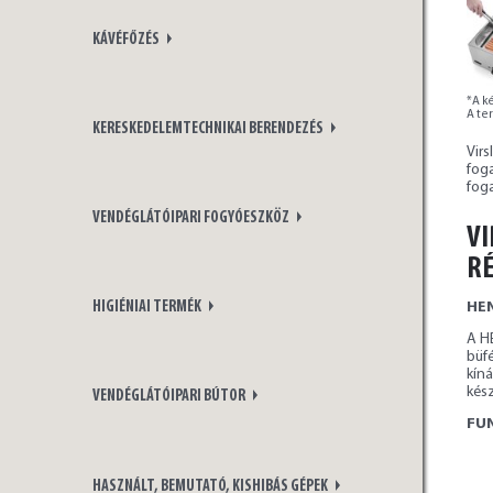
KÁVÉFŐZÉS
*A ké
A te
KERESKEDELEMTECHNIKAI BERENDEZÉS
Vir
fog
fog
VENDÉGLÁTÓIPARI FOGYÓESZKÖZ
VI
RÉ
HEN
HIGIÉNIAI TERMÉK
A HE
büfé
kín
kész
VENDÉGLÁTÓIPARI BÚTOR
FUN
HASZNÁLT, BEMUTATÓ, KISHIBÁS GÉPEK