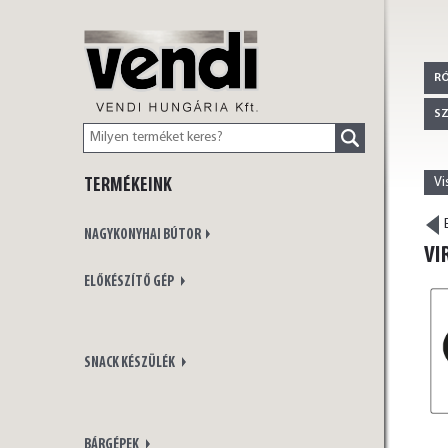
VENDI
R
S
Vi
TERMÉKEINK
HUNGÁRIA Kft.
E
NAGYKONYHAI BÚTOR
VI
ELŐKÉSZÍTŐ GÉP
SNACK KÉSZÜLÉK
BÁRGÉPEK