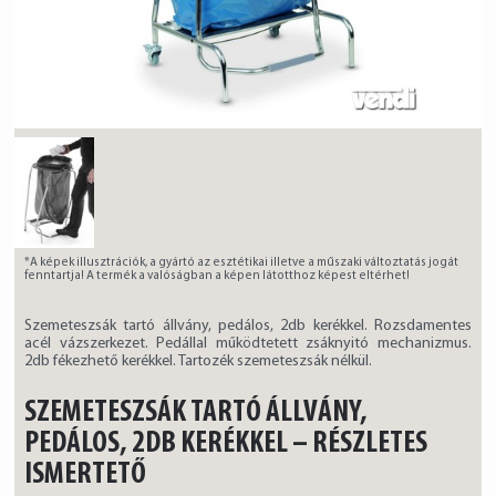
*A képek illusztrációk, a gyártó az esztétikai illetve a műszaki változtatás jogát
fenntartja! A termék a valóságban a képen látotthoz képest eltérhet!
Szemeteszsák tartó állvány, pedálos, 2db kerékkel. Rozsdamentes
acél vázszerkezet. Pedállal működtetett zsáknyitó mechanizmus.
2db fékezhető kerékkel. Tartozék szemeteszsák nélkül.
SZEMETESZSÁK TARTÓ ÁLLVÁNY,
PEDÁLOS, 2DB KERÉKKEL – RÉSZLETES
ISMERTETŐ