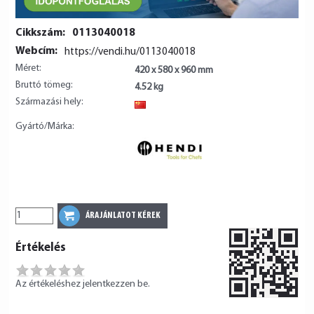
Cikkszám:
0113040018
Webcím:
https://vendi.hu/0113040018
Méret:
420 x 580 x 960 mm
Bruttó tömeg:
4.52 kg
Származási hely:
CN
Gyártó/Márka:
Értékelés
Az értékeléshez jelentkezzen be.