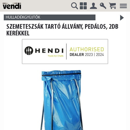
Belépés
Regisztrá
>
VENDI
+
HULLADÉKGYÜJTŐK
SZEMETESZSÁK TARTÓ ÁLLVÁNY, PEDÁLOS, 2DB
termék
KERÉKKEL
HUNGÁRIA
Kft.