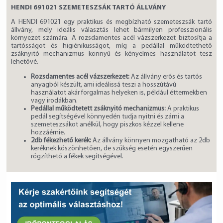
HENDI 691021 SZEMETESZSÁK TARTÓ ÁLLVÁNY
A HENDI 691021 egy praktikus és megbízható szemeteszsák tartó
állvány, mely ideális választás lehet bármilyen professzionális
környezet számára. A rozsdamentes acél vázszerkezet biztosítja a
tartósságot és higiénikusságot, míg a pedállal működtethető
zsáknyitó mechanizmus könnyű és kényelmes használatot tesz
lehetővé.
Rozsdamentes acél vázszerkezet:
Az állvány erős és tartós
anyagból készült, ami ideálissá teszi a hosszútávú
használatot akár forgalmas helyeken is, például éttermekben
vagy irodákban.
Pedállal működtetett zsáknyitó mechanizmus:
A praktikus
pedál segítségével könnyedén tudja nyitni és zárni a
szemeteszsákot anélkül, hogy piszkos kézzel kellene
hozzáérnie.
2db fékezhető kerék:
Az állvány könnyen mozgatható az 2db
keréknek köszönhetően, de szükség esetén egyszerűen
rögzíthető a fékek segítségével.