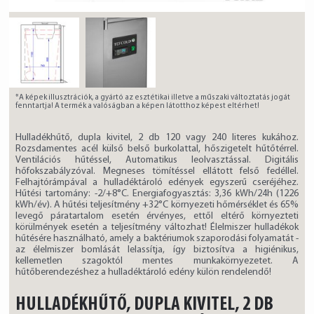
*A képek illusztrációk, a gyártó az esztétikai illetve a műszaki változtatás jogát
fenntartja! A termék a valóságban a képen látotthoz képest eltérhet!
Hulladékhűtő, dupla kivitel, 2 db 120 vagy 240 literes kukához.
Rozsdamentes acél külső belső burkolattal, hőszigetelt hűtőtérrel.
Ventilációs hűtéssel, Automatikus leolvasztással. Digitális
hőfokszabályzóval. Megneses tömítéssel ellátott felső fedéllel.
Felhajtórámpával a hulladéktároló edények egyszerű cseréjéhez.
Hűtési tartomány: -2/+8°C. Energiafogyasztás: 3,36 kWh/24h (1226
kWh/év). A hűtési teljesítmény +32°C környezeti hőmérséklet és 65%
levegő páratartalom esetén érvényes, ettől eltérő környezteti
körülmények esetén a teljesítmény változhat! Élelmiszer hulladékok
hűtésére használható, amely a baktériumok szaporodási folyamatát -
az élelmiszer bomlását lelassítja, így biztosítva a higiénikus,
kellemetlen szagoktól mentes munkakörnyezetet. A
hűtőberendezéshez a hulladéktároló edény külön rendelendő!
HULLADÉKHŰTŐ, DUPLA KIVITEL, 2 DB