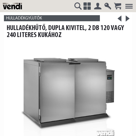
Belépés
Regisztrá
>
VENDI
+
HULLADÉKGYÜJTŐK
<
HULLADÉKHŰTŐ, DUPLA KIVITEL, 2 DB 120 VAGY
termék
termék
240 LITERES KUKÁHOZ
HUNGÁRIA
Kft.