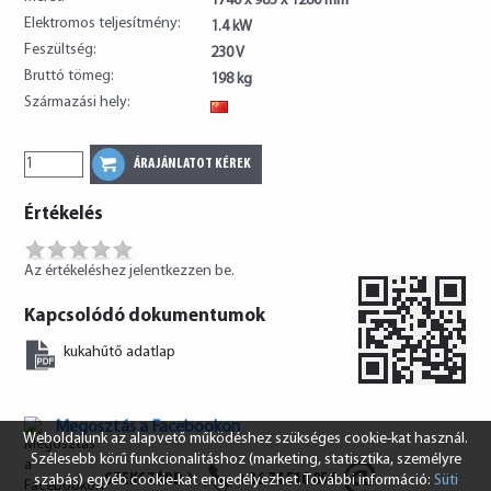
1740 x 985 x 1280 mm
Elektromos teljesítmény:
1.4 kW
Feszültség:
230 V
Bruttó tömeg:
198 kg
Származási hely:
CN
Értékelés
Az értékeléshez jelentkezzen be.
Kapcsolódó dokumentumok
kukahűtő adatlap
Megosztás a Facebookon
Weboldalunk az alapvető működéshez szükséges cookie-kat használ.
Szélesebb körű funkcionalitáshoz (marketing, statisztika, személyre
SZEKSZÁRD
+36 74 510 054
szabás) egyéb cookie-kat engedélyezhet. További információ:
Süti