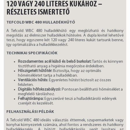
120 VAGY 240 LITERES KUKÁHOZ –
RÉSZLETES ISMERTETŐ
TEFCOLD WBC 480 HULLADÉKHŰTŐ
A Tefcold WBC 480 hulladékhűtő egy megbízható és hatékony
megoldás az élelmiszer hulladékok hűtésére. A dupla kivitel lehetővé
teszi, hogy egyszerre két 120 vagy 240 literes kukát tartsunk benne,
így optimalizálva a hulladékkezelést.
TECHNIKAI SPECIFIKÁCIÓK
Rozsdamentes acél külső és belső burkolat:
Tartós és könnyen
tisztítható anyag a higiénia megőrzése érdekében.
Hőszigetelt hűtőtér:
Biztosítja, hogy az optimális
hőmérsékletet tartja a hulladékban.
Ventilációs hűtés:
Egyenletes hűtést biztosít az összes
felületen.
Digitális hőfokszabályzó:
Pontosan beállítható hőmérséklet a
megfelelő tároláshoz.
Felhajtórámpa:
Egyszerűvé teszi a hulladéktároló edények
cseréjét és kezelését.
FELHASZNÁLÁSI PÉLDÁK
A Tefcold WBC 480 ideális választás éttermek, szupermarketek vagy
konyhai környezetek számára, ahol fontos a rendszeres és hatékony
hulladékkezelés. A hűtött hulladéktárolás segít lassítani az