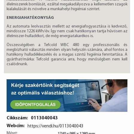
élelmiszerek bomlását, ezáltal megakadályozva a kellemetlen szagok
kialakulását és növelve a munkahelyi higiéniai szintet.
ENERGIAHATÉKONYSÁG
Az automata leolvasztás mellett az energiafogyasztása is kedvező,
mindössze 1226 kWh/év. Így nem csak hatékonyan tartja hűvösen az
élelmiszer-hulladékot, de még energiatakarékos is.
Összességében a Tefcold WBC 480 egy professzionális és
megbízható választás minden olyan helyszín számára, ahol fontos a
hatékony hulladékkezelés és a magas szintű higiénia fenntartása. A
gyárthat/márka: Tefcold garancia arra, hogy minőségben nem kell
csalódnunk.
Cikkszám:
0113040043
Webcím:
https://vendi.hu/0113040043
Méret: