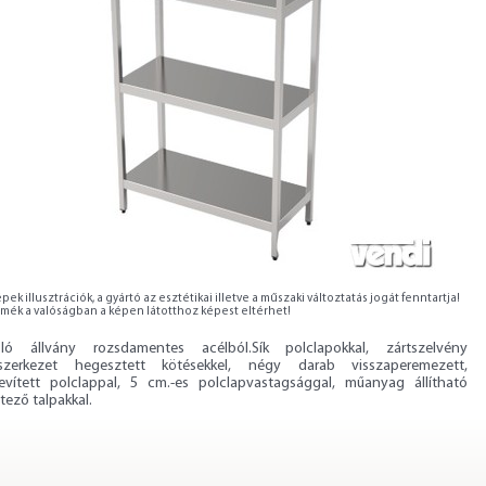
pek illusztrációk, a gyártó az esztétikai illetve a műszaki változtatás jogát fenntartja!
rmék a valóságban a képen látotthoz képest eltérhet!
oló állvány rozsdamentes acélból.Sík polclapokkal, zártszelvény
szerkezet hegesztett kötésekkel, négy darab visszaperemezett,
evített polclappal, 5 cm.-es polclapvastagsággal, műanyag állítható
tező talpakkal.