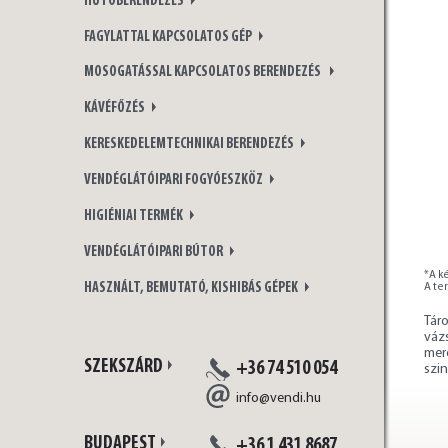
HŰTŐBERENDEZÉS
FAGYLATTAL KAPCSOLATOS GÉP
MOSOGATÁSSAL KAPCSOLATOS BERENDEZÉS
KÁVÉFŐZÉS
KERESKEDELEMTECHNIKAI BERENDEZÉS
VENDÉGLÁTÓIPARI FOGYÓESZKÖZ
HIGIÉNIAI TERMÉK
VENDÉGLÁTÓIPARI BÚTOR
*A ké
HASZNÁLT, BEMUTATÓ, KISHIBÁS GÉPEK
A te
Tár
váz
mer
SZEKSZÁRD
+36 74 510 054
szin
info@vendi.hu
BUDAPEST
+36 1 431 8687