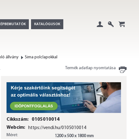
GÉPBEMUTATÓK
KATALÓGUSOK
Belépés
Regisztráció
+
ló állvány
Sima polclapokkal
Termék adatlap nyomtatása
Cikkszám:
0105010014
Webcím:
https://vendi.hu/0105010014
Méret:
1200 x 500 x 1800 mm