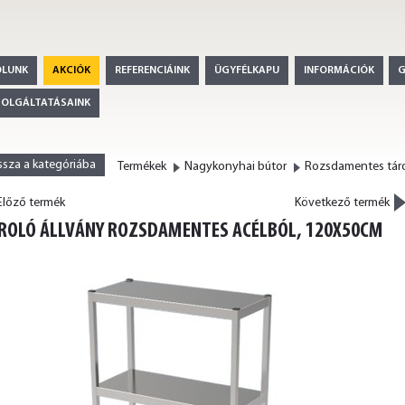
ÓLUNK
AKCIÓK
REFERENCIÁINK
ÜGYFÉLKAPU
INFORMÁCIÓK
ZOLGÁLTATÁSAINK
ssza a kategóriába
Termékek
Nagykonyhai bútor
Rozsdamentes táro
>
lőző termék
Következő termék
<
ROLÓ ÁLLVÁNY ROZSDAMENTES ACÉLBÓL, 120X50CM