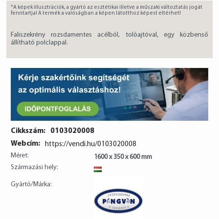
*A képek illusztrációk, a gyártó az esztétikai illetve a műszaki változtatás jogát
fenntartja! A termék a valóságban a képen látotthoz képest eltérhet!
Faliszekrény rozsdamentes acélból, tolóajtóval, egy közbenső
állítható polclappal.
Cikkszám:
0103020008
Webcím:
https://vendi.hu/0103020008
Méret:
1600 x 350 x 600 mm
Származási hely:
HU
Gyártó/Márka: