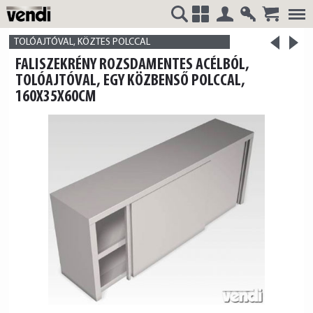
Belépés
Regisztrá
>
VENDI
+
TOLÓAJTÓVAL, KÖZTES POLCCAL
<
FALISZEKRÉNY ROZSDAMENTES ACÉLBÓL,
termék
termék
TOLÓAJTÓVAL, EGY KÖZBENSŐ POLCCAL,
160X35X60CM
HUNGÁRIA
Kft.