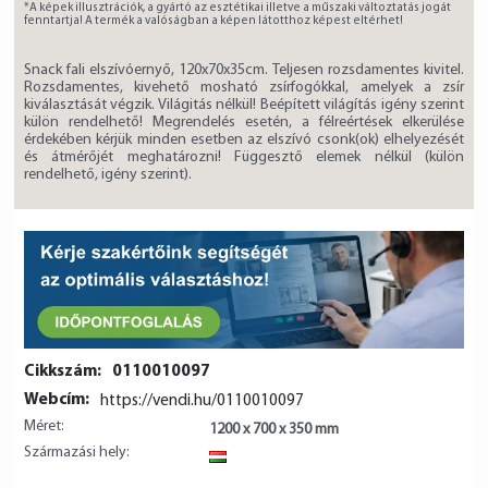
*A képek illusztrációk, a gyártó az esztétikai illetve a műszaki változtatás jogát
fenntartja! A termék a valóságban a képen látotthoz képest eltérhet!
Snack fali elszívóernyő, 120x70x35cm. Teljesen rozsdamentes kivitel.
Rozsdamentes, kivehető mosható zsírfogókkal, amelyek a zsír
kiválasztását végzik. Világitás nélkül! Beépített világítás igény szerint
külön rendelhető! Megrendelés esetén, a félreértések elkerülése
érdekében kérjük minden esetben az elszívó csonk(ok) elhelyezését
és átmérőjét meghatározni! Függesztő elemek nélkül (külön
rendelhető, igény szerint).
Cikkszám:
0110010097
Webcím:
https://vendi.hu/0110010097
Méret:
1200 x 700 x 350 mm
Származási hely:
HU