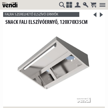
Belépés
Regisztrá
>
VENDI
+
FALRA SZERELHETŐ ELSZÍVÓ ERNYŐK
<
SNACK FALI ELSZÍVÓERNYŐ, 120X70X35CM
termék
termék
HUNGÁRIA
Kft.