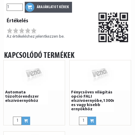
Értékelés
Az értékeléshez jelentkezzen be.
KAPCSOLÓDÓ TERMÉKEK
Automata
Fénycsöves világítás
tűzoltórendszer
opció FALI
elszívóernyőhöz
elszívóernyőbe,1300mm-
es vagy kisebb
ernyőkhöz