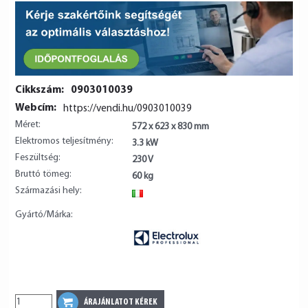
Cikkszám:
0903010039
Webcím:
https://vendi.hu/0903010039
Méret:
572 x 623 x 830 mm
Elektromos teljesítmény:
3.3 kW
Feszültség:
230 V
Bruttó tömeg:
60 kg
Származási hely:
IT
Gyártó/Márka: