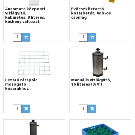
Automata központi
Evőeszköztartó
vízlágyító,
kosárbetét, 4db-os
kabinetes, 8 literes,
csomag
keskeny változat
Lezáró rácspolc
Manuális vízlágyító,
mosogató
16 literes (3/4")
kosarakhoz