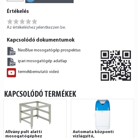
Értékelés
Az értékeléshez jelentkezzen be.
Kapcsolódó dokumentumok
NeoBlue mosogatógép prospektus
ipari mosogatógép adatlap
termékbemutató videó
KAPCSOLÓDÓ TERMÉKEK
Állvány pult alatti
Automata központi
mosogatógéphez
vízlágyító,