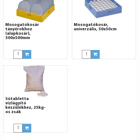
Mosogatókosár
Mosogatókosár,
tányérokhoz
univerzális, 50x50cm
(alapkosár),
500x500mm
Sótabletta
vízlágyító
készülékhez, 25kg-
os zsák