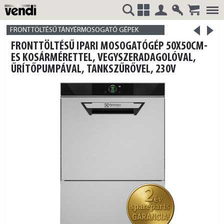
Belépés
Regisztrá
>
VENDI
+
FRONTTÖLTÉSŰ TÁNYÉRMOSOGATÓ GÉPEK
<
FRONTTÖLTÉSŰ IPARI MOSOGATÓGÉP 50X50CM-
termék
termék
ES KOSÁRMÉRETTEL, VEGYSZERADAGOLÓVAL,
ŰRÍTŐPUMPÁVAL, TANKSZŰRŐVEL, 230V
HUNGÁRIA
Kft.