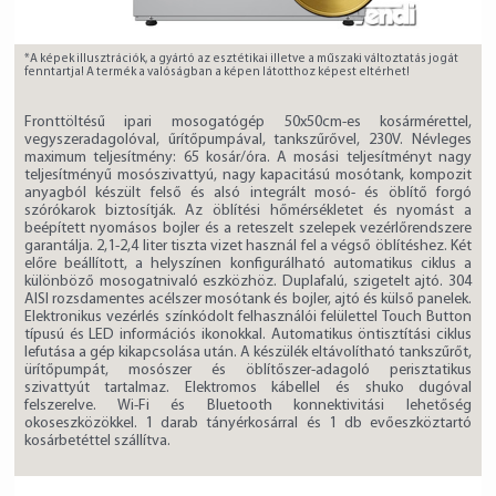
*A képek illusztrációk, a gyártó az esztétikai illetve a műszaki változtatás jogát
fenntartja! A termék a valóságban a képen látotthoz képest eltérhet!
Fronttöltésű ipari mosogatógép 50x50cm-es kosármérettel,
vegyszeradagolóval, űrítőpumpával, tankszűrővel, 230V. Névleges
maximum teljesítmény: 65 kosár/óra. A mosási teljesítményt nagy
teljesítményű mosószivattyú, nagy kapacitású mosótank, kompozit
anyagból készült felső és alsó integrált mosó- és öblítő forgó
szórókarok biztosítják. Az öblítési hőmérsékletet és nyomást a
beépített nyomásos bojler és a reteszelt szelepek vezérlőrendszere
garantálja. 2,1-2,4 liter tiszta vizet használ fel a végső öblítéshez. Két
előre beállított, a helyszínen konfigurálható automatikus ciklus a
különböző mosogatnivaló eszközhöz. Duplafalú, szigetelt ajtó. 304
AISI rozsdamentes acélszer mosótank és bojler, ajtó és külső panelek.
Elektronikus vezérlés színkódolt felhasználói felülettel Touch Button
típusú és LED információs ikonokkal. Automatikus öntisztítási ciklus
lefutása a gép kikapcsolása után. A készülék eltávolítható tankszűrőt,
ürítőpumpát, mosószer és öblítőszer-adagoló perisztatikus
szivattyút tartalmaz. Elektromos kábellel és shuko dugóval
felszerelve. Wi-Fi és Bluetooth konnektivitási lehetőség
okoseszközökkel. 1 darab tányérkosárral és 1 db evőeszköztartó
kosárbetéttel szállítva.