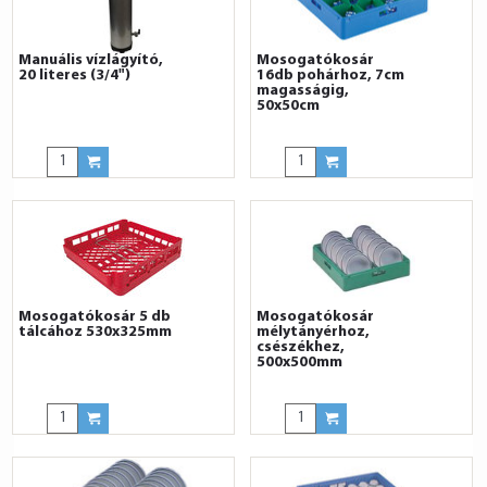
Manuális vízlágyító,
Mosogatókosár
20 literes (3/4")
16db pohárhoz, 7cm
magasságig,
50x50cm
Mosogatókosár 5 db
Mosogatókosár
tálcához 530x325mm
mélytányérhoz,
csészékhez,
500x500mm