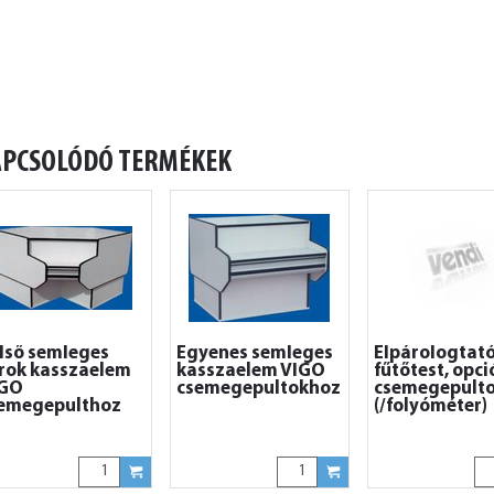
APCSOLÓDÓ TERMÉKEK
lső semleges
Egyenes semleges
Elpárologtat
rok kasszaelem
kasszaelem VIGO
fűtőtest, opci
IGO
csemegepultokhoz
csemegepult
emegepulthoz
(/folyóméter)