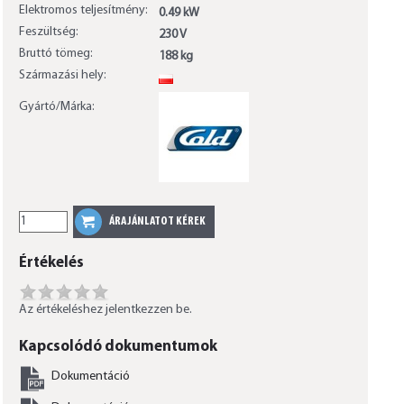
Elektromos teljesítmény:
0.49 kW
Feszültség:
230 V
Bruttó tömeg:
188 kg
Származási hely:
PL
Gyártó/Márka:
Értékelés
Az értékeléshez jelentkezzen be.
Kapcsolódó dokumentumok
Dokumentáció