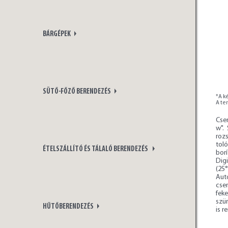
BÁRGÉPEK
SÜTŐ-FŐZŐ BERENDEZÉS
*A ké
A te
Cse
w".
roz
toló
ÉTELSZÁLLÍTÓ ÉS TÁLALÓ BERENDEZÉS
bor
Dig
(25
Aut
cse
feke
szür
HŰTŐBERENDEZÉS
is r