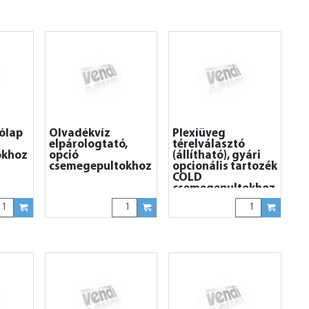
ólap
Olvadékvíz
Plexiüveg
elpárologtató,
térelválasztó
okhoz
opció
(állítható), gyári
csemegepultokhoz
opcionális tartozék
COLD
csemegepultokhoz