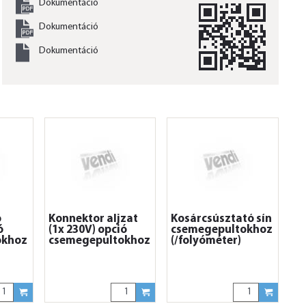
Dokumentáció
Dokumentáció
Dokumentáció
ó
Konnektor aljzat
Kosárcsúsztató sín
ó
(1x 230V) opció
csemegepultokhoz
okhoz
csemegepultokhoz
(/folyóméter)