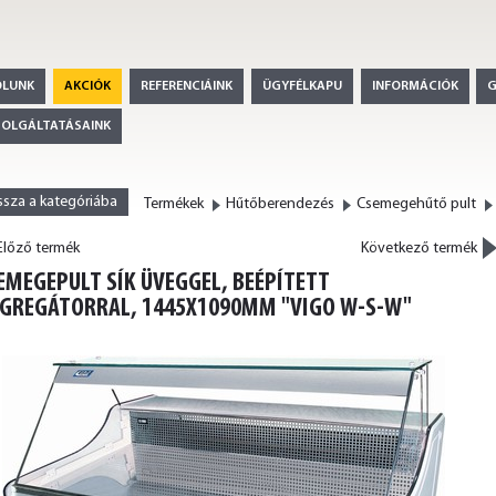
ÓLUNK
AKCIÓK
REFERENCIÁINK
ÜGYFÉLKAPU
INFORMÁCIÓK
ZOLGÁLTATÁSAINK
ssza a kategóriába
Termékek
Hűtőberendezés
Csemegehűtő pult
>
lőző termék
Következő termék
<
EMEGEPULT SÍK ÜVEGGEL, BEÉPÍTETT
GREGÁTORRAL, 1445X1090MM "VIGO W-S-W"