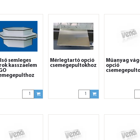
lső semleges
Mérlegtartó opció
Műanyag vág
rok kasszaelem
csemegepultokhoz
opció
IGO
csemegepult
emegepulthoz