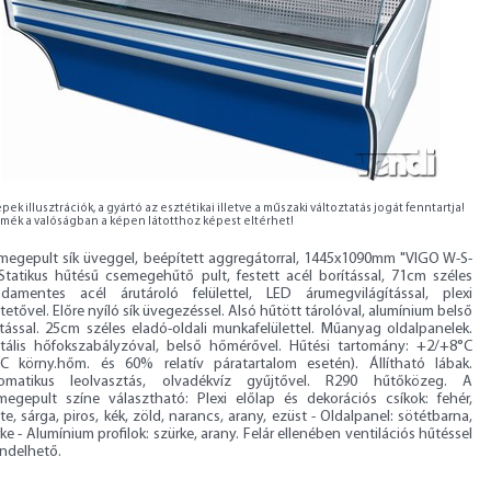
pek illusztrációk, a gyártó az esztétikai illetve a műszaki változtatás jogát fenntartja!
rmék a valóságban a képen látotthoz képest eltérhet!
megepult sík üveggel, beépített aggregátorral, 1445x1090mm "VIGO W-S-
 Statikus hűtésű csemegehűtő pult, festett acél borítással, 71cm széles
sdamentes acél árutároló felülettel, LED árumegvilágítással, plexi
tetővel. Előre nyíló sík üvegezéssel. Alsó hűtött tárolóval, alumínium belső
ítással. 25cm széles eladó-oldali munkafelülettel. Műanyag oldalpanelek.
itális hőfokszabályzóval, belső hőmérővel. Hűtési tartomány: +2/+8°C
°C körny.hőm. és 60% relatív páratartalom esetén). Állítható lábak.
omatikus leolvasztás, olvadékvíz gyűjtővel. R290 hűtőközeg. A
megepult színe választható: Plexi előlap és dekorációs csíkok: fehér,
te, sárga, piros, kék, zöld, narancs, arany, ezüst - Oldalpanel: sötétbarna,
ke - Alumínium profilok: szürke, arany. Felár ellenében ventilációs hűtéssel
endelhető.