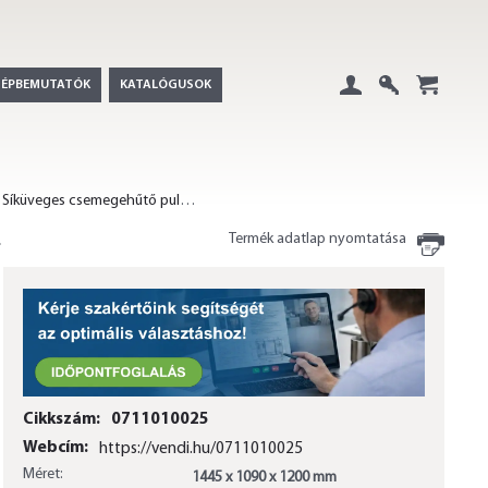
GÉPBEMUTATÓK
KATALÓGUSOK
Belépés
Regisztráció
+
Síküveges csemegehűtő pultok beépített aggregátorral
Termék adatlap nyomtatása
Cikkszám:
0711010025
Webcím:
https://vendi.hu/0711010025
Méret:
1445 x 1090 x 1200 mm