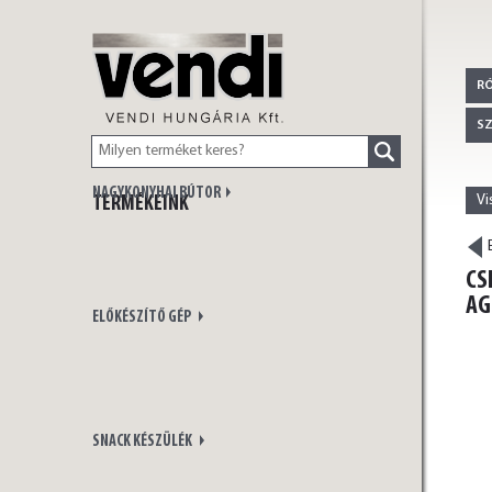
VENDI
R
S
NAGYKONYHAI BÚTOR
Vi
TERMÉKEINK
HUNGÁRIA Kft.
E
CS
AG
ELŐKÉSZÍTŐ GÉP
SNACK KÉSZÜLÉK