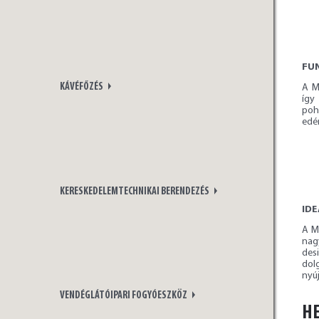
FUN
KÁVÉFŐZÉS
A M
így
poh
edén
KERESKEDELEMTECHNIKAI BERENDEZÉS
IDE
A M
nag
des
dol
nyúj
VENDÉGLÁTÓIPARI FOGYÓESZKÖZ
HE