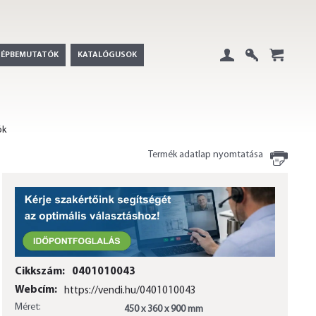
GÉPBEMUTATÓK
KATALÓGUSOK
Belépés
Regisztráció
+
ók
Termék adatlap nyomtatása
Cikkszám:
0401010043
Webcím:
https://vendi.hu/0401010043
Méret:
450 x 360 x 900 mm