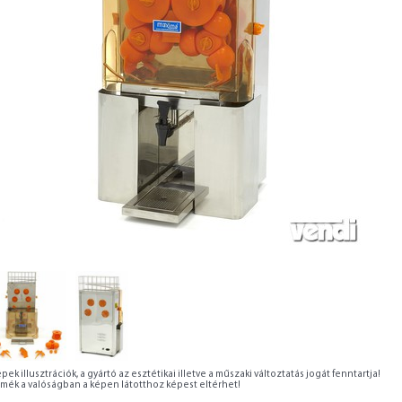
pek illusztrációk, a gyártó az esztétikai illetve a műszaki változtatás jogát fenntartja!
rmék a valóságban a képen látotthoz képest eltérhet!