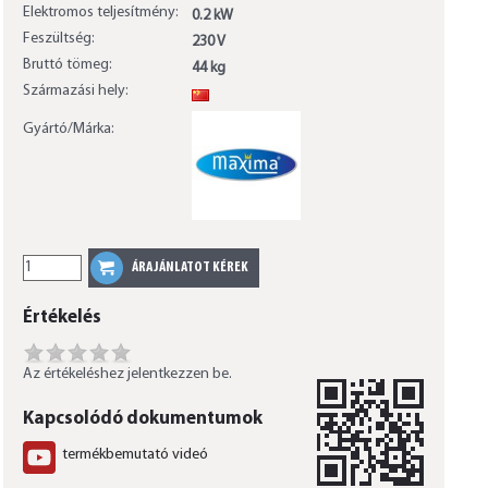
Elektromos teljesítmény:
0.2 kW
Feszültség:
230 V
Bruttó tömeg:
44 kg
Származási hely:
CN
Gyártó/Márka:
Értékelés
Az értékeléshez jelentkezzen be.
Kapcsolódó dokumentumok
termékbemutató videó