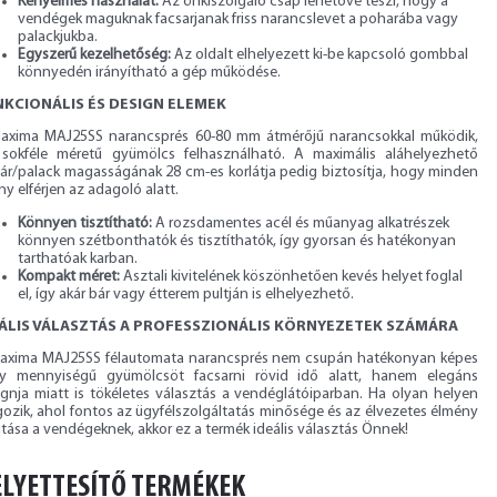
Kényelmes használat:
Az önkiszolgáló csap lehetővé teszi, hogy a
vendégek maguknak facsarjanak friss narancslevet a poharába vagy
palackjukba.
Egyszerű kezelhetőség:
Az oldalt elhelyezett ki-be kapcsoló gombbal
könnyedén irányítható a gép működése.
KCIONÁLIS ÉS DESIGN ELEMEK
axima MAJ25SS narancsprés 60-80 mm átmérőjű narancsokkal működik,
 sokféle méretű gyümölcs felhasználható. A maximális aláhelyezhető
ár/palack magasságának 28 cm-es korlátja pedig biztosítja, hogy minden
y elférjen az adagoló alatt.
Könnyen tisztítható:
A rozsdamentes acél és műanyag alkatrészek
könnyen szétbonthatók és tisztíthatók, így gyorsan és hatékonyan
tarthatóak karban.
Kompakt méret:
Asztali kivitelének köszönhetően kevés helyet foglal
el, így akár bár vagy étterem pultján is elhelyezhető.
ÁLIS VÁLASZTÁS A PROFESSZIONÁLIS KÖRNYEZETEK SZÁMÁRA
axima MAJ25SS félautomata narancsprés nem csupán hatékonyan képes
y mennyiségű gyümölcsöt facsarni rövid idő alatt, hanem elegáns
ignja miatt is tökéletes választás a vendéglátóiparban. Ha olyan helyen
gozik, ahol fontos az ügyfélszolgáltatás minősége és az élvezetes élmény
tása a vendégeknek, akkor ez a termék ideális választás Önnek!
LYETTESÍTŐ TERMÉKEK