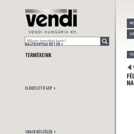
VENDI
R
S
NAGYKONYHAI BÚTOR
Vi
TERMÉKEINK
HUNGÁRIA Kft.
E
FÉ
NA
ELŐKÉSZÍTŐ GÉP
SNACK KÉSZÜLÉK