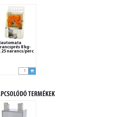
lautomata
rancsprés 8 kg-
, 25 narancs/perc
APCSOLÓDÓ TERMÉKEK