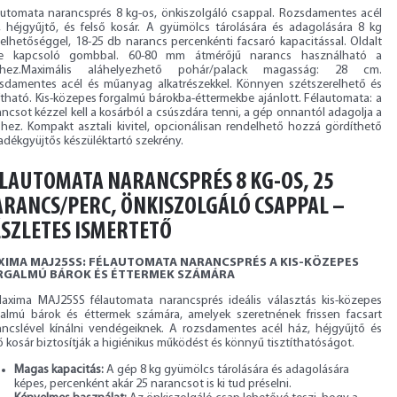
automata narancsprés 8 kg-os, önkiszolgáló csappal. Rozsdamentes acél
, héjgyűjtő, és felső kosár. A gyümölcs tárolására és adagolására 8 kg
helhetőséggel, 18-25 db narancs percenkénti facsaró kapacitással. Oldalt
be kapcsoló gombbal. 60-80 mm átmérőjű narancs használható a
hez.Maximális aláhelyezhető pohár/palack magasság: 28 cm.
sdamentes acél és műanyag alkatrészekkel. Könnyen szétszerelhető és
ítható. Kis-közepes forgalmú bárokba-éttermekbe ajánlott. Félautomata: a
ncsot kézzel kell a kosárból a csúszdára tenni, a gép onnantól adagolja a
shez. Kompakt asztali kivitel, opcionálisan rendelhető hozzá gördíthető
adékgyüjtős készüléktartó szekrény.
LAUTOMATA NARANCSPRÉS 8 KG-OS, 25
RANCS/PERC, ÖNKISZOLGÁLÓ CSAPPAL –
SZLETES ISMERTETŐ
XIMA MAJ25SS: FÉLAUTOMATA NARANCSPRÉS A KIS-KÖZEPES
RGALMÚ BÁROK ÉS ÉTTERMEK SZÁMÁRA
axima MAJ25SS félautomata narancsprés ideális választás kis-közepes
galmú bárok és éttermek számára, amelyek szeretnének frissen facsart
ancslével kínálni vendégeiknek. A rozsdamentes acél ház, héjgyűjtő és
ő kosár biztosítják a higiénikus működést és könnyű tisztíthatóságot.
Magas kapacitás:
A gép 8 kg gyümölcs tárolására és adagolására
képes, percenként akár 25 narancsot is ki tud préselni.