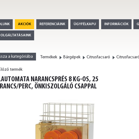
ÓLUNK
AKCIÓK
REFERENCIÁINK
ÜGYFÉLKAPU
INFORMÁCIÓK
ZOLGÁLTATÁSAINK
ssza a kategóriába
Termékek
Bárgépek
Citrusfacsaró
Citrusfacsar
lőző termék
<
LAUTOMATA NARANCSPRÉS 8 KG-OS, 25
RANCS/PERC, ÖNKISZOLGÁLÓ CSAPPAL