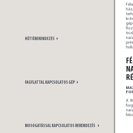
Fél
ház
ter
ki-
gép
Roz
tisz
nara
HŰTŐBERENDEZÉS
pré
hull
FÉ
NA
RÉ
FAGYLATTAL KAPCSOLATOS GÉP
MA
FO
A M
for
nar
fels
MOSOGATÁSSAL KAPCSOLATOS BERENDEZÉS